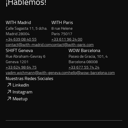
¡Hablemos!
WITH Madrid
WITH Paris
Calle Sagasta 11, 5 dcha.
8 rue Helene
Madrid 28004
Paris 75017
+34 639 08 40 55
+33 611 96 24 00
contact@with-madrid.com
contact@with-paris.com
SHIFT Geneva
WOW Barcelona
Rue Abraham-Gevray 6
Paseo de Gracia, 101, 4
Geneva 1201
Barcelona 08008
+33 624 98 64 75
+33 677 55 74 24
vadim.wichmann@with-geneva.com
hello@wow-barcelona.com
Nuestras Redes Sociales
LinkedIn
Instagram
Meetup