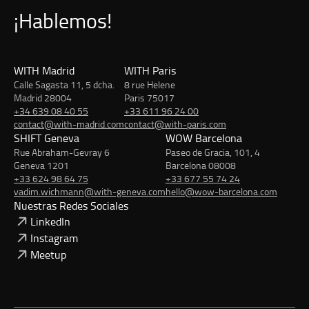
¡Hablemos!
WITH Madrid
WITH Paris
Calle Sagasta 11, 5 dcha.
8 rue Helene
Madrid 28004
Paris 75017
+34 639 08 40 55
+33 611 96 24 00
contact@with-madrid.com
contact@with-paris.com
SHIFT Geneva
WOW Barcelona
Rue Abraham-Gevray 6
Paseo de Gracia, 101, 4
Geneva 1201
Barcelona 08008
+33 624 98 64 75
+33 677 55 74 24
vadim.wichmann@with-geneva.com
hello@wow-barcelona.com
Nuestras Redes Sociales
LinkedIn
Instagram
Meetup