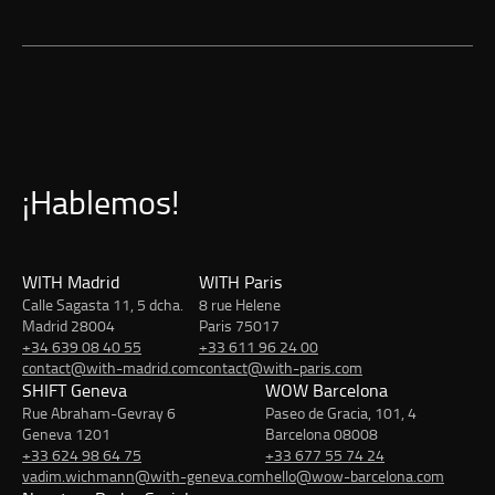
¡Hablemos!
WITH Madrid
WITH Paris
Calle Sagasta 11, 5 dcha.
8 rue Helene
Madrid 28004
Paris 75017
+34 639 08 40 55
+33 611 96 24 00
contact@with-madrid.com
contact@with-paris.com
SHIFT Geneva
WOW Barcelona
Rue Abraham-Gevray 6
Paseo de Gracia, 101, 4
Geneva 1201
Barcelona 08008
+33 624 98 64 75
+33 677 55 74 24
vadim.wichmann@with-geneva.com
hello@wow-barcelona.com