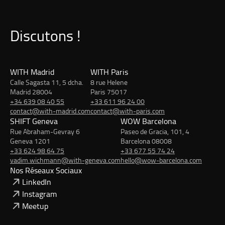
Discutons !
WITH Madrid
WITH Paris
Calle Sagasta 11, 5 dcha.
8 rue Helene
Madrid 28004
Paris 75017
+34 639 08 40 55
+33 611 96 24 00
contact@with-madrid.com
contact@with-paris.com
SHIFT Geneva
WOW Barcelona
Rue Abraham-Gevray 6
Paseo de Gracia, 101, 4
Geneva 1201
Barcelona 08008
+33 624 98 64 75
+33 677 55 74 24
vadim.wichmann@with-geneva.com
hello@wow-barcelona.com
Nos Réseaux Sociaux
LinkedIn
Instagram
Meetup