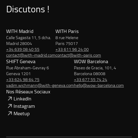
Discutons !
WITH Madrid
WITH Paris
Calle Sagasta 11, 5 dcha.
8 rue Helene
Madrid 28004
Paris 75017
+34 639 08 40 55
+33 611 96 24 00
contact@with-madrid.com
contact@with-paris.com
SHIFT Geneva
WOW Barcelona
Rue Abraham-Gevray 6
Paseo de Gracia, 101, 4
Geneva 1201
Barcelona 08008
+33 624 98 64 75
+33 677 55 74 24
vadim.wichmann@with-geneva.com
hello@wow-barcelona.com
Nos Réseaux Sociaux
LinkedIn
Instagram
Meetup