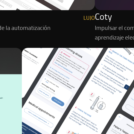
Coty
LUJO
de la automatización
Impulsar el co
aprendizaje ele