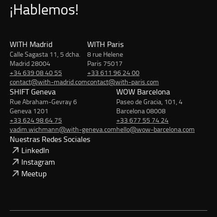
¡Hablemos!
WITH Madrid
WITH Paris
Calle Sagasta 11, 5 dcha.
8 rue Helene
Madrid 28004
Paris 75017
+34 639 08 40 55
+33 611 96 24 00
contact@with-madrid.com
contact@with-paris.com
SHIFT Geneva
WOW Barcelona
Rue Abraham-Gevray 6
Paseo de Gracia, 101, 4
Geneva 1201
Barcelona 08008
+33 624 98 64 75
+33 677 55 74 24
vadim.wichmann@with-geneva.com
hello@wow-barcelona.com
Nuestras Redes Sociales
LinkedIn
Instagram
Meetup