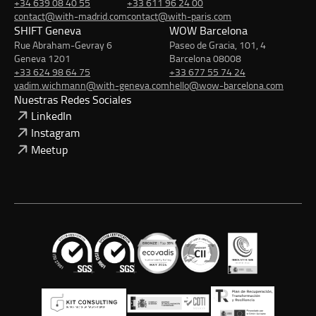
+34 639 08 40 55
+33 611 96 24 00
contact@with-madrid.com
contact@with-paris.com
SHIFT Geneva
WOW Barcelona
Rue Abraham-Gevray 6
Paseo de Gracia, 101, 4
Geneva 1201
Barcelona 08008
+33 624 98 64 75
+33 677 55 74 24
vadim.wichmann@with-geneva.com
hello@wow-barcelona.com
Nuestras Redes Sociales
LinkedIn
Instagram
Meetup