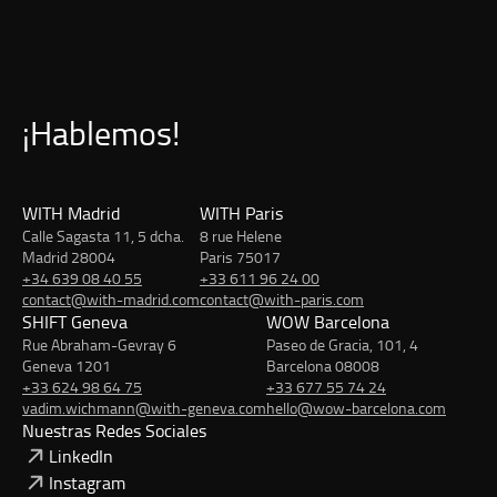
¡Hablemos!
WITH Madrid
WITH Paris
Calle Sagasta 11, 5 dcha.
8 rue Helene
Madrid 28004
Paris 75017
+34 639 08 40 55
+33 611 96 24 00
contact@with-madrid.com
contact@with-paris.com
SHIFT Geneva
WOW Barcelona
Rue Abraham-Gevray 6
Paseo de Gracia, 101, 4
Geneva 1201
Barcelona 08008
+33 624 98 64 75
+33 677 55 74 24
vadim.wichmann@with-geneva.com
hello@wow-barcelona.com
Nuestras Redes Sociales
LinkedIn
Instagram