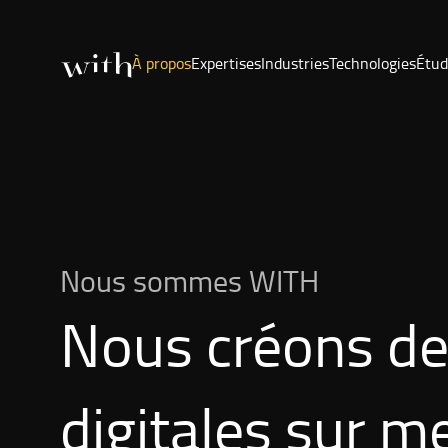
À propos
Expertises
Industries
Technologies
Étud
Nous sommes WITH
Nous créons de
digitales sur m