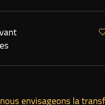
ovant
ues
nous envisageons la trans