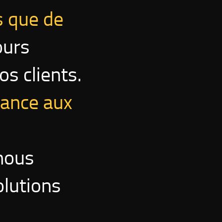
 que de
ours
s clients.
tance aux
 nous
olutions