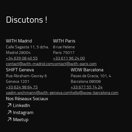
Discutons !
WITH Madrid
WITH Paris
Calle Sagasta 11, 5 dcha.
8 rue Helene
Madrid 28004
Paris 75017
+34 639 08 40 55
+33 611 96 24 00
contact@with-madrid.com
contact@with-paris.com
SHIFT Geneva
WOW Barcelona
Rue Abraham-Gevray 6
Paseo de Gracia, 101, 4
Geneva 1201
Barcelona 08008
+33 624 98 64 75
+33 677 55 74 24
vadim.wichmann@with-geneva.com
hello@wow-barcelona.com
Nos Réseaux Sociaux
LinkedIn
Instagram
Meetup