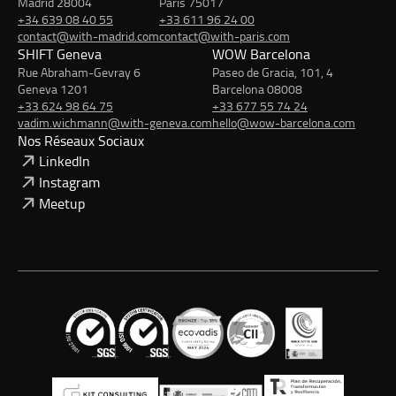
Madrid 28004
Paris 75017
+34 639 08 40 55
+33 611 96 24 00
contact@with-madrid.com
contact@with-paris.com
SHIFT Geneva
WOW Barcelona
Rue Abraham-Gevray 6
Paseo de Gracia, 101, 4
Geneva 1201
Barcelona 08008
+33 624 98 64 75
+33 677 55 74 24
vadim.wichmann@with-geneva.com
hello@wow-barcelona.com
Nos Réseaux Sociaux
LinkedIn
Instagram
Meetup