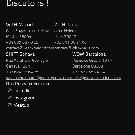
Discutons !
WITH Madrid
WITH Paris
Calle Sagasta 11, 5 dcha.
8 rue Helene
Madrid 28004
Paris 75017
+34 639 08 40 55
+33 611 96 24 00
contact@with-madrid.com
contact@with-paris.com
SHIFT Geneva
WOW Barcelona
Rue Abraham-Gevray 6
Paseo de Gracia, 101, 4
Geneva 1201
Barcelona 08008
+33 624 98 64 75
+33 677 55 74 24
vadim.wichmann@with-geneva.com
hello@wow-barcelona.com
Nos Réseaux Sociaux
LinkedIn
Instagram
Meetup