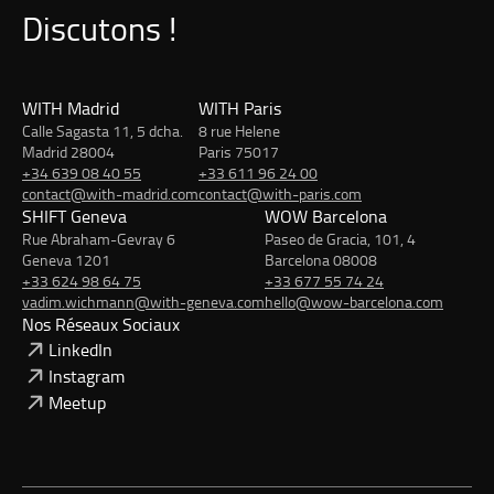
Discutons !
WITH Madrid
WITH Paris
Calle Sagasta 11, 5 dcha.
8 rue Helene
Madrid 28004
Paris 75017
+34 639 08 40 55
+33 611 96 24 00
contact@with-madrid.com
contact@with-paris.com
SHIFT Geneva
WOW Barcelona
Rue Abraham-Gevray 6
Paseo de Gracia, 101, 4
Geneva 1201
Barcelona 08008
+33 624 98 64 75
+33 677 55 74 24
vadim.wichmann@with-geneva.com
hello@wow-barcelona.com
Nos Réseaux Sociaux
LinkedIn
Instagram
Meetup